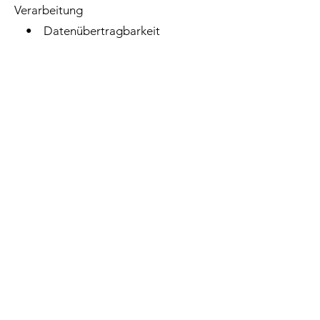
Verarbeitung
• Datenübertragbarkeit
Bitte wenden Sie sich dafür an die
oben genannte verantwortliche Stelle.
⸻
8. Beschwerderecht bei der
Aufsichtsbehörde
Ihnen steht das Recht zu, sich bei der
zuständigen Datenschutz-
Aufsichtsbehörde zu beschweren,
wenn Sie der Meinung sind, dass Ihre