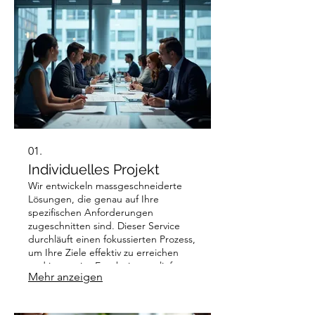
01.
Individuelles Projekt
Wir entwickeln massgeschneiderte
Lösungen, die genau auf Ihre
spezifischen Anforderungen
zugeschnitten sind. Dieser Service
durchläuft einen fokussierten Prozess,
um Ihre Ziele effektiv zu erreichen
und innovative Ergebnisse zu liefern.
Mehr anzeigen
Ideal für komplexe
Herausforderungen, die eine
einzigartige Herangehensweise