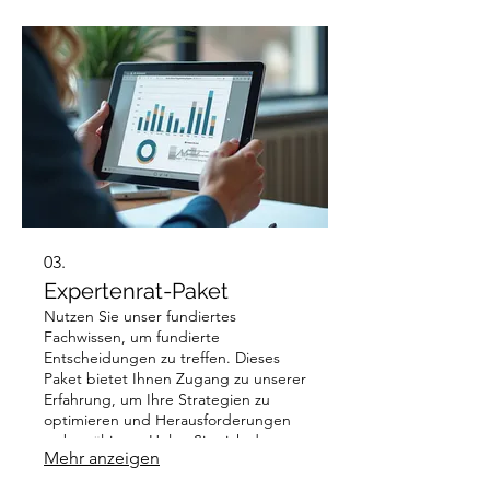
03.
Expertenrat-Paket
Nutzen Sie unser fundiertes
Fachwissen, um fundierte
Entscheidungen zu treffen. Dieses
Paket bietet Ihnen Zugang zu unserer
Erfahrung, um Ihre Strategien zu
optimieren und Herausforderungen
zu bewältigen. Holen Sie sich den
Mehr anzeigen
nötigen Vorsprung, um Ihr Vorhaben
voranzutreiben.